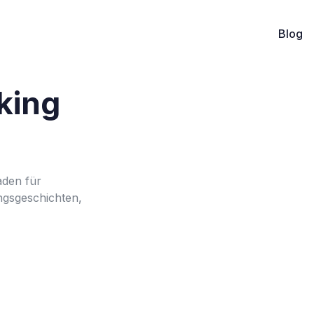
Blog
king
aden für
gsgeschichten,