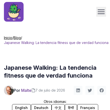
Inicio
/
Blog
/
Japanese Walking: La tendencia fitness que de verdad funciona
Japanese Walking: La tendencia
fitness que de verdad funciona
Por
Malte
7 de julio de 2026
Otros idiomas:
English
Deutsch
中文
हिन्दी
Français